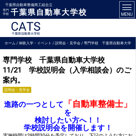
千葉県自動車整備商工組合立
千葉県自動車大学校
専門
MENU
学校
ホーム
/
体験入学・イベント
/
説明会・見学会
/
専門学校 千葉県自動車大学
校 11/21 学校説明会（入学相談会）のご案内。
専門学校 千葉県自動車大学校
11/21 学校説明会（入学相談会）のご
案内。
説明会・見学会
「自動車整備士」
進路の一つとして
を
検討したい方へ！！
学校説明会を開催します！
実施時間は2時間30分を予定しており、下記のような方にお