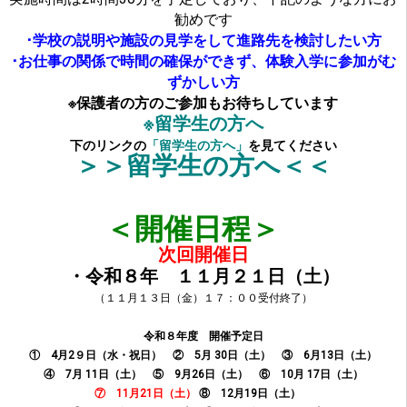
勧めです
･学校の説明や施設の見学をして進路先を検討したい方
･お仕事の関係で時間の確保ができず、体験入学に参加がむ
ずかしい方
※保護者の方のご参加もお待ちしています
※留学生の方へ
下のリンクの
「留学生の方へ」
を見てください
＞＞留学生の方へ＜＜
＜開催日程＞
次回開催日
・令和８年 １１月２１日（土）
（１１月１３日（金）１７：００受付終了）
令和８年度 開催予定日
① 4月2９日（水・祝日）
② 5月 30日（土）
③ 6月13
日（土）
④ 7
月 11日（土）
⑤ 9
月26日（土）
⑥ 10月 17日（土）
⑦ 11
月21
日（土）
⑧ 12月19
日（土）