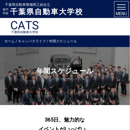
千葉県自動車整備商工組合立
千葉県自動車大学校
専門
MENU
学校
ホーム
/
キャンパスライフ
/
年間スケジュール
年間スケジュール
365日、魅力的な
イベントがいっぱい。