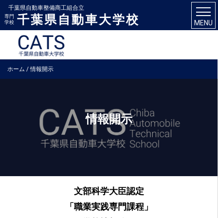
千葉県自動車整備商工組合立
千葉県自動車大学校
専門
MENU
学校
ホーム
/
情報開示
情報開示
文部科学大臣認定
「職業実践専門課程」