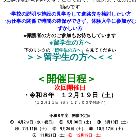
勧めです
･学校の説明や施設の見学をして進路先を検討したい方
･お仕事の関係で時間の確保ができず、体験入学に参加がむ
ずかしい方
※保護者の方のご参加もお待ちしています
※留学生の方へ
下のリンクの
「留学生の方へ」
を見てください
＞＞留学生の方へ＜＜
＜開催日程＞
次回開催日
・令和８年 １２月１９日（土）
（１２月１１日（金）１７：００受付終了）
令和８年度 開催予定日
① 4月2９日（水・祝日）
② 5月 30日（土）
③ 6月13
日（土）
④ 7
月 11日（土）
⑤ 9
月26日（土）
⑥ 10月 17日（土）
⑦ 11
月21
日（土）
⑧ 12月19
日（土）