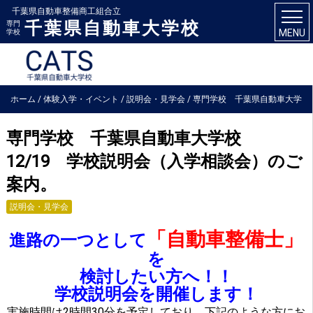
千葉県自動車整備商工組合立
千葉県自動車大学校
専門
MENU
学校
ホーム
/
体験入学・イベント
/
説明会・見学会
/
専門学校 千葉県自動車大学
校 12/19 学校説明会（入学相談会）のご案内。
専門学校 千葉県自動車大学校
12/19 学校説明会（入学相談会）のご
案内。
説明会・見学会
「自動車整備士」
進路の一つとして
を
検討したい方へ！！
学校説明会を開催します！
実施時間は2時間30分を予定しており、下記のような方にお