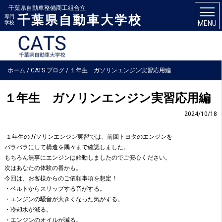
千葉県自動車整備商工組合立
千葉県自動車大学校
専門
MENU
学校
ホーム
/
CATS ブログ
/
１年生 ガソリンエンジン実習応用編
１年生 ガソリンエンジン実習応用編
2024/10/18
１年生のガソリンエンジン実習では、前回トヨタのエンジンを
バラバラにして構造を隅々まで確認しました。
もちろん無事にエンジンは始動しましたのでご安心ください。
次はあなたの体験の番かも。
今回は、お客様からのご依頼事項を想定！
・ベルトからスリップする音がする。
・エンジンの騒音が大きくなった気がする。
・冷却水が減る。
・エンジンのオイルが減る。