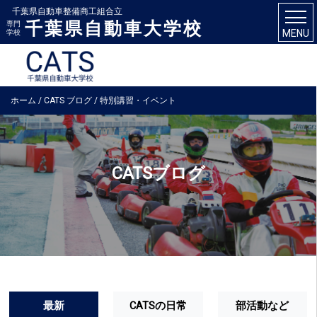
千葉県自動車整備商工組合立
千葉県自動車大学校
専門
MENU
学校
ホーム
/
CATS ブログ
/
特別講習・イベント
CATSブログ
最新
CATSの日常
部活動など