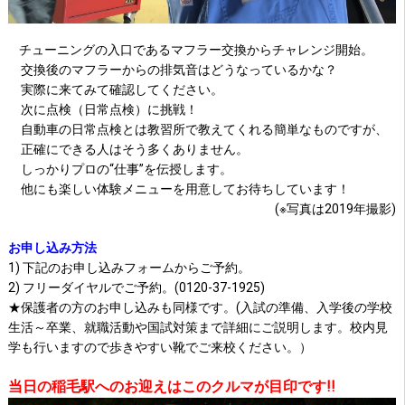
チューニングの入口であるマフラー交換からチャレンジ開始。
交換後のマフラーからの排気音はどうなっているかな？
実際に来てみて確認してください。
次に点検（日常点検）に挑戦！
自動車の日常点検とは教習所で教えてくれる簡単なものですが、
正確にできる人はそう多くありません。
しっかりプロの“仕事”を伝授します。
他にも楽しい体験メニューを用意してお待ちしています！
(※写真は2019年撮影)
お申し込み方法
1) 下記のお申し込みフォームからご予約。
2) フリーダイヤルでご予約。(0120-37-1925)
★保護者の方のお申し込みも同様です。(入試の準備、入学後の学校
生活～卒業、就職活動や国試対策まで詳細にご説明します。校内見
学も行いますので歩きやすい靴でご来校ください。）
当日の稲毛駅へのお迎えはこのクルマが目印です!!