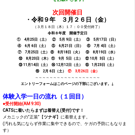
次回開催日
・令和９年 ３月２６日（金）
（３月１８日（木）１７：００受付終了）
令和８年度 開催予定日
① 4月25日（土）
② 5月 9日（土）
③ 5月17
日（日）
④ 6月 6日（土）
⑤ 6
月21日（日） ⑥ 7月 4日（土）
⑦ 7
月25
日（土）
⑧ 8月1
8日（火）
⑨ 8月19日（水）
⑩ 8月20日（木）
⑪ 9月 5日（土）
⑫ 10月 3日（土）
⑬ 11月14
日（土）
⑭ 12月12日（土）
⑮ 1
月23日（土）
⑯ 2月 6日（土）
⑰ 3月26日（金
）
～～～～～～～～～～～～～～～～～～
エントリーフォームはこのページの下部にございます。↓
体験入学一日の流れ（１回目）
●受付開始(AM 9:30)
CATSに着いたらまずは着替え(受付)です！
メカニックの”正装”【
ツナギ
】に着替えます。
(汚れも気にならず作業に集中できるので、ケガの予防にもなりま
す）