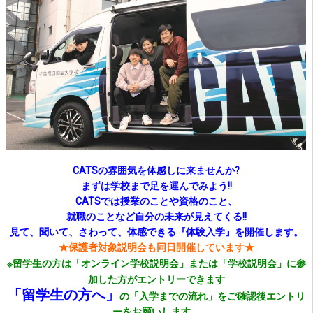
CATSの雰囲気を体感しに来ませんか?
まずは学校まで足を運んでみよう!!
CATSでは授業のことや資格のこと、
就職の
ことなど
自分の未来が見えてくる!!
見て、聞いて、さわって、体感できる『体験入学』を開催し
ます。
★保護者対象説明会も同日開催しています★
※留学生の方は「オンライン学校説明会」または「学校説明会」に参
加した方がエントリーできます
「留学生の方へ」
の「入学までの流れ」を
ご確認後エントリ
ーをお願いします。