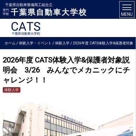
千葉県自動車整備商工組合立
千葉県自動車大学校
専門
MENU
学校
ホーム
/
体験入学・イベント
/
体験入学
/
2026年度 CATS体験入学&保護者対象
説明会 3/26 みんなでメカニックにチャレンジ！！
2026年度 CATS体験入学&保護者対象説
明会 3/26 みんなでメカニックにチ
ャレンジ！！
体験入学