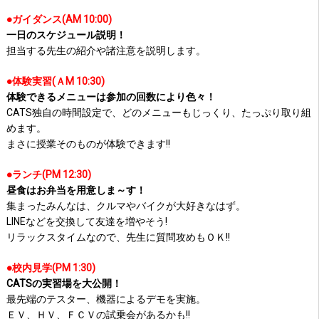
●ガイダンス(AM 10:00)
一日のスケジュール説明！
担当する先生の紹介や諸注意を説明します。
●体験実習(ＡM 10:30)
体験できるメニューは参加の回数により色々！
CATS独自の時間設定で、どのメニューもじっくり、たっぷり取り組
めます。
まさに授業そのものが体験できます!!
●ランチ(PM 12:30)
昼食はお弁当を用意しま～す！
集まったみんなは、クルマやバイクが大好きなはず。
LINEなどを交換して友達を増やそう!
リラックスタイムなので、先生に質問攻めもＯＫ!!
●校内見学(PM 1:30)
CATSの実習場を大公開！
最先端のテスター、機器によるデモを実施。
ＥＶ、ＨＶ、ＦＣＶの試乗会があるかも!!