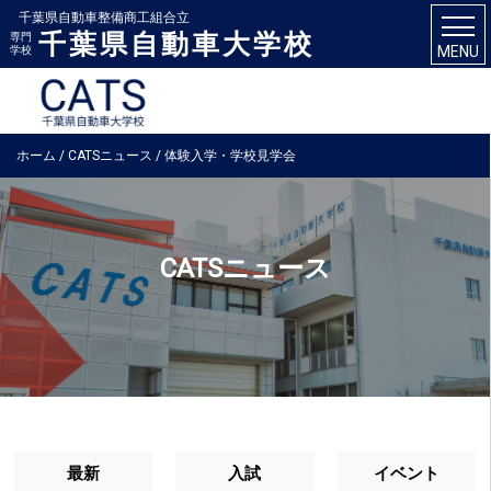
千葉県自動車整備商工組合立
千葉県自動車大学校
専門
MENU
学校
ホーム
/
CATSニュース
/
体験入学・学校見学会
CATSニュース
最新
入試
イベント