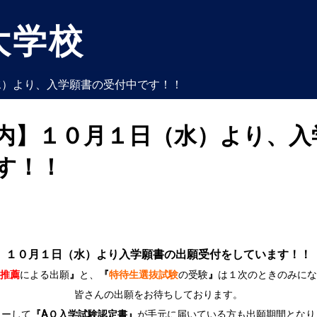
大学校
水）より、入学願書の受付中です！！
内】１０月１日（水）より、入
す！！
１０月１日（水）より入学願書の出願受付をしています！！
推薦
による出願
』
と、
『
特待生選抜試験
の受験
』
は１次のときのみにな
皆さんの出願をお待ちしております。
リーして
『AＯ入学試験認定書』
が手元に届いている方も出願期間となり