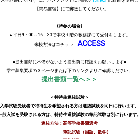
▲入学願書は”折らず”に、パンフレットに同封の
【水色】
の封筒を使用し
【簡易書留
】
にて郵送してください。
《持参の場合》
▲平日9：00～16：30で本校１階の教務課にて受付をします。
ACCESS
来校方法はコチラ⇒
■提出書類に不備がないよう提出前に確認をお願いします■
学生募集要項の３ページまたは下のリンクよりご確認ください。
提出書類一覧へ＞＞
＜特待生選抜試験＞
入学試験受験者で特待生を希望される方は選抜試験を同日に行います。
一般入試を受験される方は、特待生選抜試験の筆記試験は別に行います
選抜方法：高等学校書類選考
筆記試験（国語、数学）