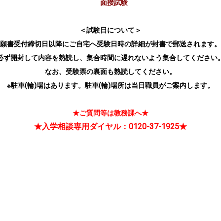
面接試験
＜試験日について＞
願書受付締切日以降にご自宅へ受験日時の詳細が封書で郵送されます。
必ず開封して内容を熟読し、集合時間に遅れないよう集合してください
なお、受験票の裏面も熟読してください。
※駐車(輪)場はあります。駐車(輪)場所は当日職員がご案内します。
★ご質問等は教務課へ★
★入学相談専用ダイヤル：0120-37-1925★