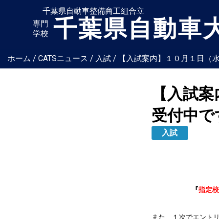
千葉県自動車整備商工組合立
千葉県自動車
専門
学校
ホーム
/
CATSニュース
/
入試
/
【入試案内】１０月１日（
【入試案
受付中で
入試
『
指定校
また、１次でエント