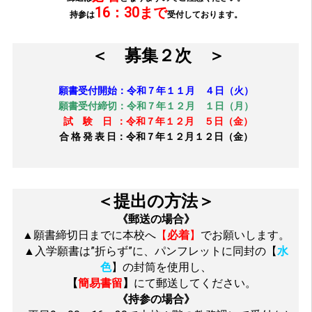
16：30まで
持参は
受付しております。
＜ 募集２次 ＞
願書受付開始：令和７年１１月 ４日（火）
願書受付締切：令和７年１２月 １日（月）
試 験 日 ：令和７年１２月 ５日（金）
合 格 発 表 日：令和７年１２月１２日（金）
＜提出の方法＞
《郵送の場合》
▲願書締切日までに本校へ
【
必着
】
でお願いします。
▲入学願書は”折らず”に、パンフレットに同封の【
水
色
】の封筒を使用し、
【
簡易書留
】
にて郵送してください。
《持参の場合》