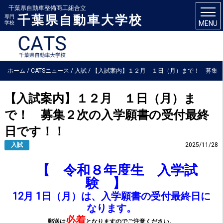
千葉県自動車整備商工組合立
千葉県自動車大学校
専門
MENU
学校
ホーム
/
CATSニュース
/
入試
/
【入試案内】１２月 １日（月）まで！ 募集
２次の入学願書の受付最終日です！！
【入試案内】１２月 １日（月）ま
で！ 募集２次の入学願書の受付最終
日です！！
入試
2025/11/28
【 令和８年度生 入学試
験 】
12月 1日（月）は、入学願書の受付最終日に
なります。
必着
郵送は
となりますのでご注意ください。