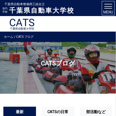
千葉県自動車整備商工組合立
千葉県自動車大学校
専門
MENU
学校
ホーム
/
CATS ブログ
CATSブログ
最新
CATSの日常
部活動など